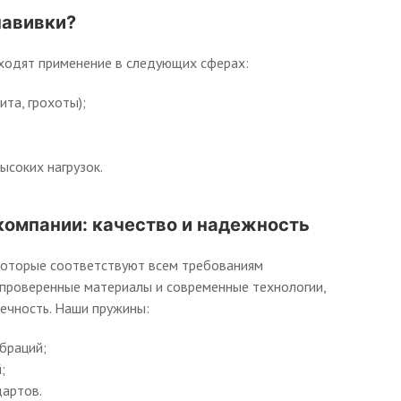
навивки?
аходят применение в следующих сферах:
та, грохоты);
соких нагрузок.
компании: качество и надежность
 которые соответствуют всем требованиям
проверенные материалы и современные технологии,
ечность. Наши пружины:
браций;
;
артов.