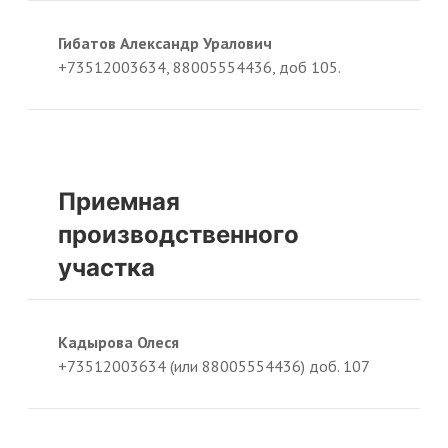
Гибатов Александр Уралович
+73512003634, 88005554436, доб 105.
Приемная
производственного
участка
Кадырова Олеся
+73512003634 (или 88005554436) доб. 107